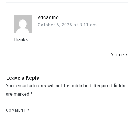
vdcasino
October 6, 2025 at 8:11 am
thanks
REPLY
Leave a Reply
Your email address will not be published.
Required fields
are marked
*
COMMENT
*