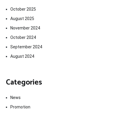
October 2025
August 2025
November 2024
October 2024
September 2024
August 2024
Categories
News
Promotion