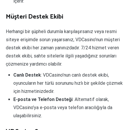
içerir.
Müşteri Destek Ekibi
Herhangi bir şüpheli durumla karşılaşırsanız veya resmi
siteye erişimde sorun yaşarsanız, VDCasino’nun müşteri
destek ekibi her zaman yanınızdadır. 7/24 hizmet veren
destek ekibi, sahte sitelerle ilgili yaşadığınız sorunları
çözmenize yardımcı olabilir.
Canlı Destek
: VDCasino’nun canlı destek ekibi,
oyuncuların her türlü sorununu hızlı bir şekilde çözmek
için hizmetinizdedir.
E-posta ve Telefon Desteği
: Alternatif olarak,
VDCasino’ya e-posta veya telefon aracılığıyla da
ulaşabilirsiniz.