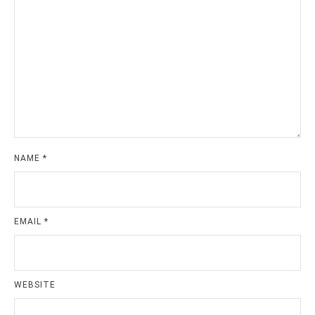
NAME
*
EMAIL
*
WEBSITE