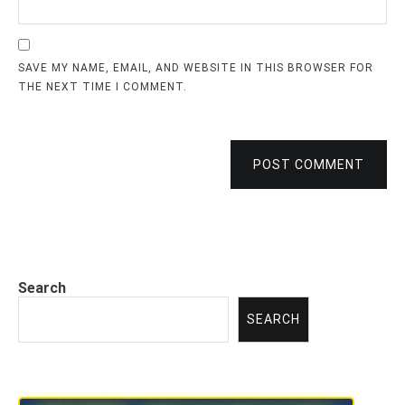
SAVE MY NAME, EMAIL, AND WEBSITE IN THIS BROWSER FOR
THE NEXT TIME I COMMENT.
POST COMMENT
Search
SEARCH