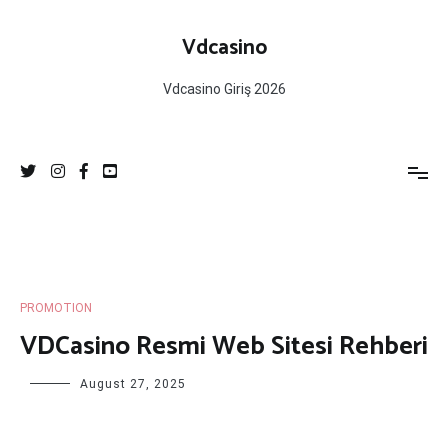
Skip
to
Vdcasino
content
Vdcasino Giriş 2026
PROMOTION
VDCasino Resmi Web Sitesi Rehberi
vdcasino
August 27, 2025